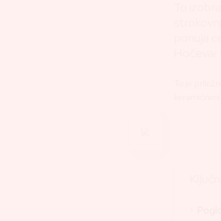
To izobra
strokovn
ponuja ce
Hočevar v
To je prilož
keramičnimi 
Ključ
Poglo