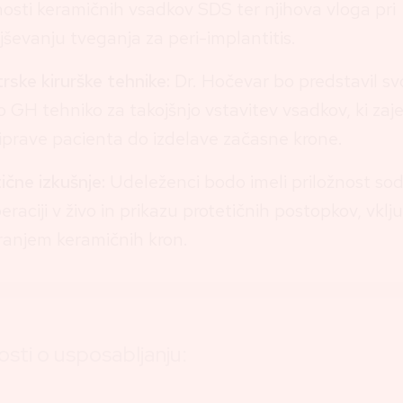
osti keramičnih vsadkov SDS ter njihova vloga pri
ševanju tveganja za peri-implantitis.
rske kirurške tehnike:
Dr. Hočevar bo predstavil sv
o GH tehniko za takojšnjo vstavitev vsadkov, ki za
iprave pacienta do izdelave začasne krone.
ične izkušnje:
Udeleženci bodo imeli priložnost sod
peraciji v živo in prikazu protetičnih postopkov, vklj
ranjem keramičnih kron.
sti o usposabljanju: