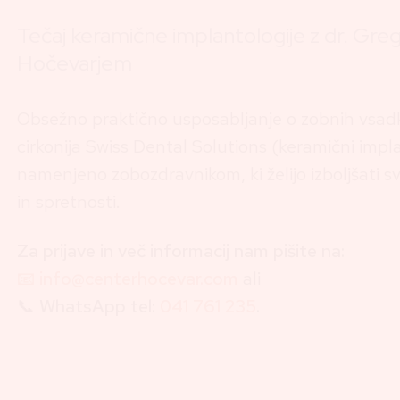
Tečaj keramične implantologije z dr. Gre
Hočevarjem
Obsežno praktično usposabljanje o zobnih vsadk
cirkonija Swiss Dental Solutions (keramični impla
namenjeno zobozdravnikom, ki želijo izboljšati s
in spretnosti.
Za prijave in več informacij nam pišite na:
📧 info@centerhocevar.com
ali
📞
WhatsApp tel:
041 761 235
.