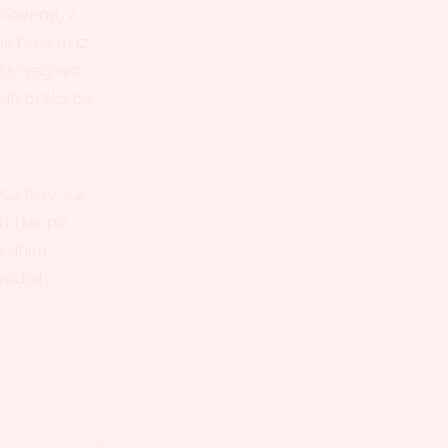
oveniji, v
isterijem iz
ža njegovo
nih praks po
sadkov, saj
ih tkiv po
rednim
rodnih