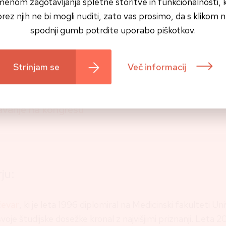
enom zagotavljanja spletne storitve in funkcionalnosti, ki
rez njih ne bi mogli nuditi, zato vas prosimo, da s klikom 
ebnih kliničnih izobraževanj do mednarodnih znan
spodnji gumb potrdite uporabo piškotkov.
 napredna keramična implantologija skozi znanje,
ost in izkušnje.
Strinjam se
Več informacij
aževanje na vaši kliniki
vanje na kongresu
ju:
evar
, ki je leta 1996 diplomiral na Medicinski fakulteti Un
 svoje študijske dosežke kronal z najvišjimi priznanji. Leta 2