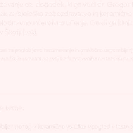
ževanje oz. dogodek, ki ga vodi dr. Gregor
jak za biološko zobozdravstvo in keramične
lodnevno intenzivno učenje. Gosti ga klini
 Škofji Loki.
nost za poglobljeno razumevanje in praktično usposabljanj
vsadki, ki so znani po svojih zdravstvenih in estetskih pre
ne teme:
bljen potop v keramične vsadke:
Vpogled v lastnos