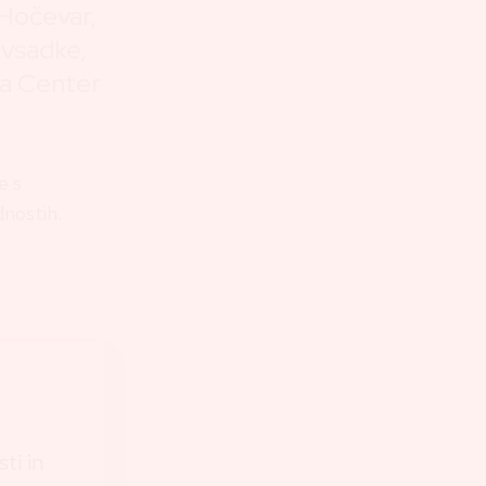
 Hočevar,
 vsadke,
ka Center
e s
dnostih.
ti in