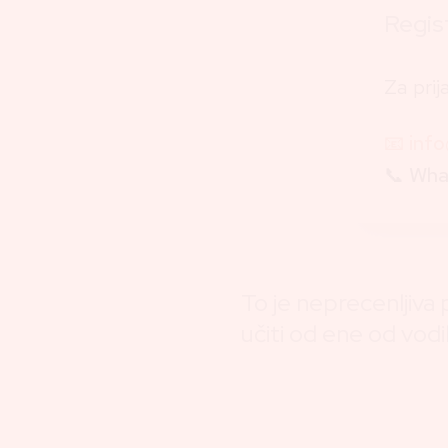
Regist
Za prij
📧 inf
📞
Wha
To je neprecenljiva p
učiti od ene od vodi