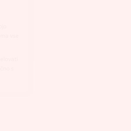
ojo
jema vse
elovati
učno s