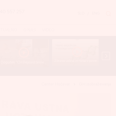
40 557 257
SLO
/
ENG
KTUALNO
O NAS
VIDEO
Zdrava ustna votlina v povezavi z dolgoživostjo - predavanje Gregorja Hočevarja
Dogodek "CH Beyond Smile 2024" (Short Recap) - Cankarjev dom
Center Hočevar
GH izobraževanja