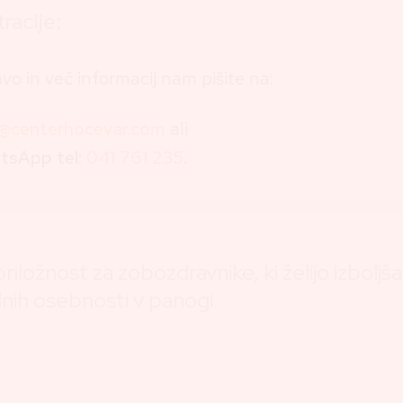
racije:
avo in več informacij nam pišite na:
o@centerhocevar.com
ali
tsApp tel:
041 761 235
.
riložnost za zobozdravnike, ki želijo izboljša
lnih osebnosti v panogi.