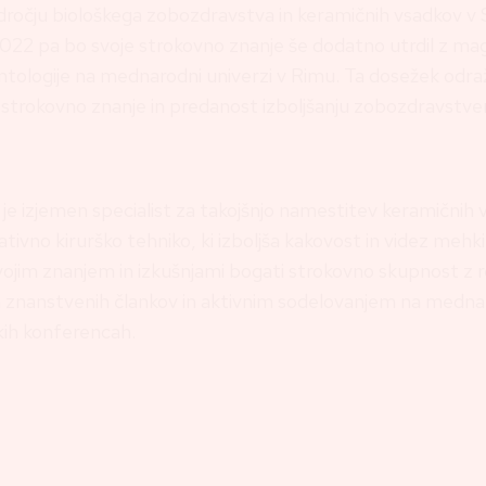
dročju biološkega zobozdravstva in keramičnih vsadkov v Sl
022 pa bo svoje strokovno znanje še dodatno utrdil z mag
ntologije na mednarodni univerzi v Rimu. Ta dosežek odra
 strokovno znanje in predanost izboljšanju zobozdravstve
je izjemen specialist za takojšnjo namestitev keramičnih v
vativno kirurško tehniko, ki izboljša kakovost in videz mehk
svojim znanjem in izkušnjami bogati strokovno skupnost z 
m znanstvenih člankov in aktivnim sodelovanjem na medna
ih konferencah.