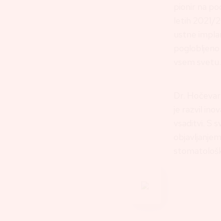
pionir na po
letih 2021/2
ustne impla
poglobljeno
vsem svetu.
Dr. Hočevar 
je razvil ino
vsaditvi. S 
objavljanje
stomatološk