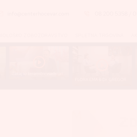
info@centerhocevar.com
08 200 5358
/
0
BIOLOŠKO ZOBOZDRAVSTVO
SPLETNA TRGOVINA
A
Predavanje JCCI 2025 - Dr. Gregor Hočevar
Zakaj so keramični vsadki prihodnost brez toksinov in tveganj? - posnetek oddaje "Jutro na Planetu"
FLORA EMA & Dr. GREGOR HOČEVAR: Kaj pa, če so tvoje ZDRAVSTVENE TEŽAVE povezane z ZOBMI?