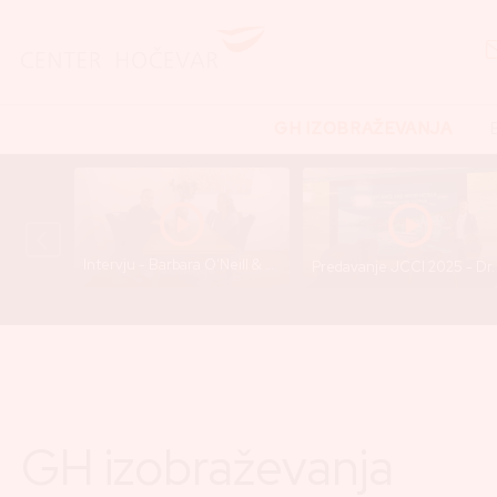
GH IZOBRAŽEVANJA
Intervju - Barbara O’Neill & Dr. Gregor Hočevar
GH izobraževanja