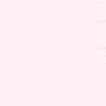
predn
zmanj
Mojst
lastn
od pr
Prakt
pri o
skeni
Podrobno