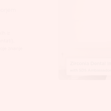
gorjem
ih iz
ntati),
voje znanje