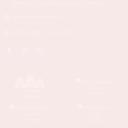
Reteče 205, 4220 Škofja Loka (SI - Slovenia)
info@centerhocevar.com
08 200 5358
/
040 557 257
DGAZ
Platinasta
članstvo
odličnost
SMART
DGI
Certifikat
članstvo