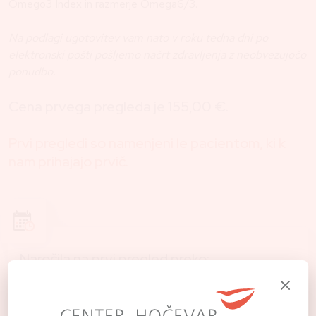
Omego3 Index in razmerje Omega6/3.
Na podlagi ugotovitev vam nato v roku tedna dni po
elektronski pošti pošljemo načrt zdravljenja z neobvezujočo
ponudbo.
Cena prvega pregleda je 155,00 €.
Prvi pregledi so namenjeni le pacientom, ki k
nam prihajajo prvič.
Naročila na prvi pregled preko:
info@centerhocevar.com
08 200 5358
/
040 557 257