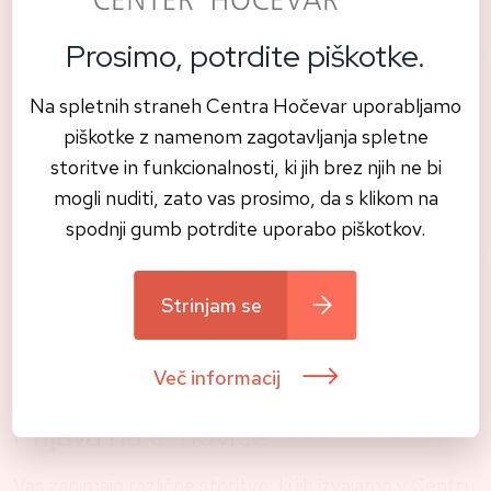
Prosimo, potrdite piškotke.
Na spletnih straneh Centra Hočevar uporabljamo
Prosimo Vas, da odgovorite na spodaj navedena vprašanja.
piškotke z namenom zagotavljanja spletne
Izpolnjen vprašalnik nam nato pošljite na naš elektronski
storitve in funkcionalnosti, ki jih brez njih ne bi
naslov pred vašim terminom za Prvi pregled. Vaši odgovori
mogli nuditi, zato vas prosimo, da s klikom na
nam bodo v veliko pomoč pri načrtovanju zdravljenja.
spodnji gumb potrdite uporabo piškotkov.
Vprašalnik o zdravju (PDF)
Strinjam se
Več informacij
Prijava na e-novice
Vas zanimajo različne storitve, ki jih izvajamo v Centru