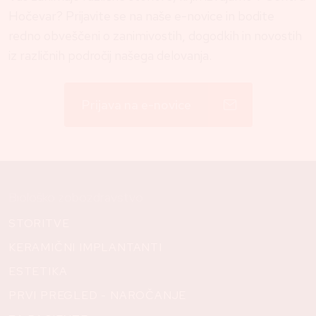
Hočevar? Prijavite se na naše e-novice in bodite
redno obveščeni o zanimivostih, dogodkih in novostih
iz različnih področij našega delovanja.
Prijava na e-novice
Biološko zobozdravstvo
STORITVE
KERAMIČNI IMPLANTANTI
ESTETIKA
PRVI PREGLED - NAROČANJE