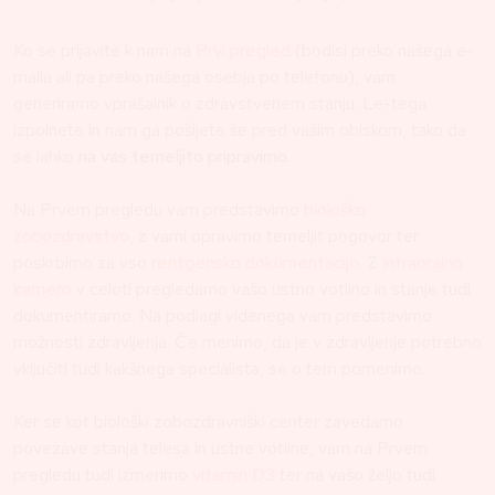
Ko se prijavite k nam na
Prvi pregled
(bodisi preko našega e-
maila ali pa preko našega osebja po telefonu), vam
generiramo vprašalnik o zdravstvenem stanju. Le-tega
izpolnete in nam ga pošljete še pred vašim obiskom, tako da
se lahko
na vas temeljito pripravimo.
Na Prvem pregledu vam predstavimo
biološko
zobozdravstvo
, z vami opravimo temeljit pogovor ter
poskrbimo za vso
rentgensko dokumentacijo
. Z
intraoralno
kamero
v celoti pregledamo vašo ustno votlino in stanje tudi
dokumentiramo. Na podlagi videnega vam predstavimo
možnosti zdravljenja. Če menimo, da je v zdravljenje potrebno
vključiti tudi kakšnega specialista, se o tem pomenimo.
Ker se kot biološki zobozdravniški center zavedamo
povezave stanja telesa in ustne votline, vam na Prvem
pregledu tudi izmerimo
vitamin D3
ter na vašo željo tudi