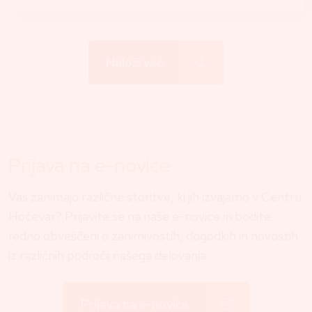
Naloži več
Prijava na e-novice
Vas zanimajo različne storitve, ki jih izvajamo v Centru
Hočevar? Prijavite se na naše e-novice in bodite
redno obveščeni o zanimivostih, dogodkih in novostih
iz različnih področij našega delovanja.
Prijava na e-novice