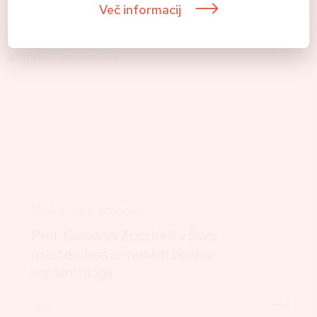
Več informacij
Mednarodne aktivnosti
Prof. Giovanni Zucchelli v Švici:
masterclass o mehkih tkivih v
implantologiji