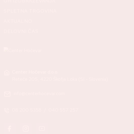
GH IZOBRAŽEVANJA
SPLETNA TRGOVINA
AKTUALNO
DELOVNI ČAS
Center Hočevar d.o.o.
Reteče 205, 4220 Škofja Loka (SI - Slovenia)
info@centerhocevar.com
08 200 5358
/
040 557 257